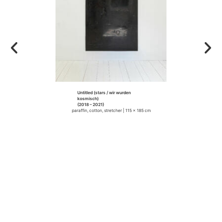
Untitled (stars / wir wurden
kosmisch)
(2018 – 2021)
paraffin, cotton, stretcher | 115 x 185 cm